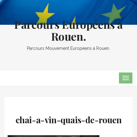
Parcours Européens à
Rouen.
Parcours Mouvement Européens à Rouen.
TOG
NAVI
chai-a-vin-quais-de-rouen