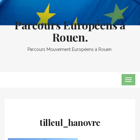
Parcours Européens à
Rouen.
Parcours Mouvement Européens à Rouen.
TOG
NAVI
tilleul_hanovre