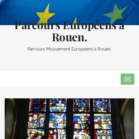
Parcours Européens à
Rouen.
Parcours Mouvement Européens à Rouen.
TOG
NAVI