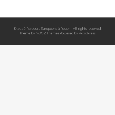
© 2026 Parcours Européens à Rouen.. All rights reserved.
Theme by
MOOZ Themes
Powered by
WordPress