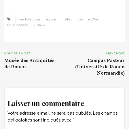
architecture
église
Halles
Jeanne d'Arc
Renaissance
vitraux
Post
Previous Post
Next Post
Musée des Antiquités
Campus Pasteur
navigation
de Rouen
(Université de Rouen
Normandie)
Laisser un commentaire
Votre adresse e-mail ne sera pas publiée.
Les champs
obligatoires sont indiqués avec
*