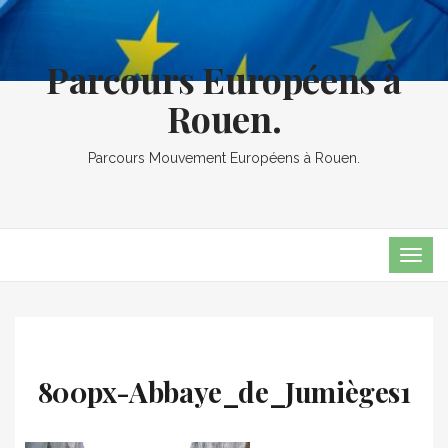
Parcours Européens à
Rouen.
Parcours Mouvement Européens à Rouen.
TOG
NAVI
800px-Abbaye_de_Jumièges1