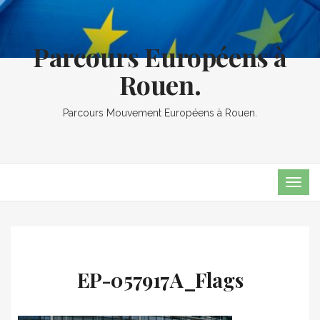
Parcours Européens à
Rouen.
Parcours Mouvement Européens à Rouen.
TOG
NAVI
EP-057917A_Flags