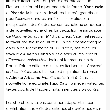
littéraire italien saisit l’originalité des réflexions de
Flaubert sur l’art et l’importance de la forme.
D’Annunzio
et
Pirandello
lui sont redevables. L’intérêt grandissant
pour l’écrivain dans les années 1930 explique la
multiplication des études sur son esthétique conduisant
à de nouvelles recherches. La traduction remarquable
de
Madame Bovary
en 1936 par Diego Valeri fait ressortir
le travail stylistique de l’auteur. On peut considérer que
e
dans la deuxième moitié du XX
siècle, naît avec les
travaux d’
Alberto Centro
sur
Bouvard et Pécuchet
et
L’Éducation sentimentale
, incluant les manuscrits de
Rouen, l’étude critique des textes flaubertiens.
Bouvard
et Pécuchet
est aussi la source d’inspiration du roman
d’Alberto
Arbasino
,
Fratelli d’Italia
(1963). Dans sa
nouvelle ligne éditoriale,
Italo Calvino
met en valeur les
textes courts de Flaubert, notamment les
Trois contes
.
Les chercheurs italiens continuent d’apporter leur
contribution aux « études critiques et génétiques » sur