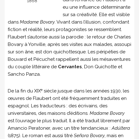
1868
eu une influence déterminante
sur sa créativité. Elle est visible
dans
Madame Bovary
. Vivant dans l’illusion, confondant
fiction et réalité, leurs protagonistes se ressemblent.
Flaubert s’autorise aussi la parodie : le retour de Charles
Bovary à Yonville, après ses visites aux malades, assoupi
sur son âne, est don quichottesque. Les péripéties de
Bouvard et Pécuchet rappellent aussi les mésaventures
du couple littéraire de
Cervantes
, Don Quichotte et
Sancho Panza.
e
De la fin du XIX
siècle jusque dans les années 1930, les
œuvres de Flaubert ont été fréquemment traduites en
espagnol. Les traducteurs : des écrivains, des
universitaires, des maisons d’éditions.
Madame Bovary
est l’ouvrage le plus traduit. Il a été traduit librement par
Amancio Peratoner, avec un titre tendancieux :
Adúltera
(1875). Le roman est aussi titré
Señora Bovary
, mais en