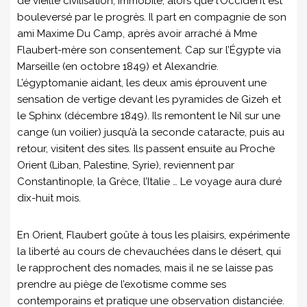
de vieille civilisation, immobile, alors que l’Occident est
bouleversé par le progrès. Il part en compagnie de son
ami Maxime Du Camp, après avoir arraché à Mme
Flaubert-mère son consentement. Cap sur l’Égypte via
Marseille (en octobre 1849) et Alexandrie.
L’égyptomanie aidant, les deux amis éprouvent une
sensation de vertige devant les pyramides de Gizeh et
le Sphinx (décembre 1849). Ils remontent le Nil sur une
cange (un voilier) jusqu’à la seconde cataracte, puis au
retour, visitent des sites. Ils passent ensuite au Proche
Orient (Liban, Palestine, Syrie), reviennent par
Constantinople, la Grèce, l’Italie … Le voyage aura duré
dix-huit mois.
En Orient, Flaubert goûte à tous les plaisirs, expérimente
la liberté au cours de chevauchées dans le désert, qui
le rapprochent des nomades, mais il ne se laisse pas
prendre au piège de l’exotisme comme ses
contemporains et pratique une observation distanciée.