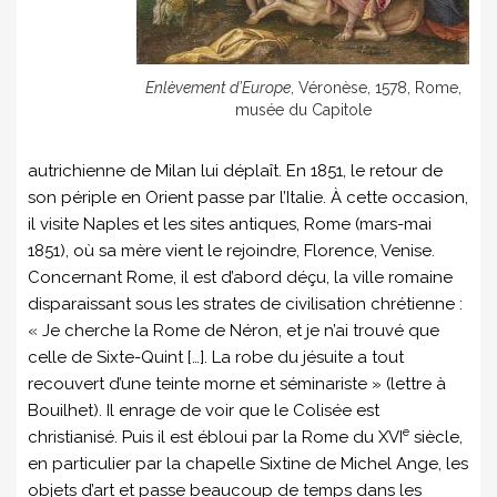
Enlèvement d’Europe
, Véronèse, 1578, Rome,
musée du Capitole
autrichienne de Milan lui déplaît. En 1851, le retour de
son périple en Orient passe par l’Italie. À cette occasion,
il visite Naples et les sites antiques, Rome (mars-mai
1851), où sa mère vient le rejoindre, Florence, Venise.
Concernant Rome, il est d’abord déçu, la ville romaine
disparaissant sous les strates de civilisation chrétienne :
« Je cherche la Rome de Néron, et je n’ai trouvé que
celle de Sixte-Quint […]. La robe du jésuite a tout
recouvert d’une teinte morne et séminariste » (lettre à
Bouilhet). Il enrage de voir que le Colisée est
e
christianisé. Puis il est ébloui par la Rome du XVI
siècle,
en particulier par la chapelle Sixtine de Michel Ange, les
objets d’art et passe beaucoup de temps dans les