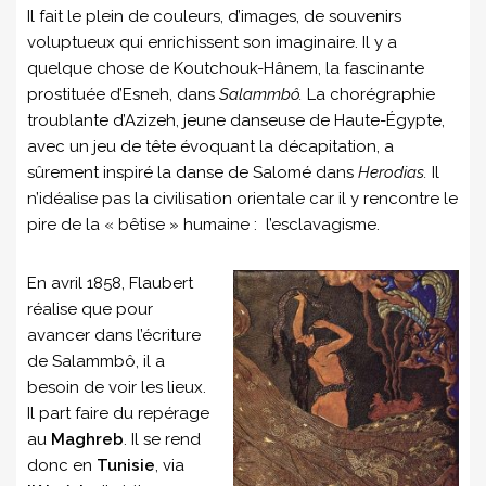
Il fait le plein de couleurs, d’images, de souvenirs
voluptueux qui enrichissent son imaginaire. Il y a
quelque chose de Koutchouk-Hânem, la fascinante
prostituée d’Esneh, dans
Salammbô.
La chorégraphie
troublante d’Azizeh, jeune danseuse de Haute-Égypte,
avec un jeu de tête évoquant la décapitation, a
sûrement inspiré la danse de Salomé dans
Herodias.
Il
n’idéalise pas la civilisation orientale car il y rencontre le
pire de la « bêtise » humaine : l’esclavagisme.
En avril 1858, Flaubert
réalise que pour
avancer dans l’écriture
de Salammbô, il a
besoin de voir les lieux.
Il part faire du repérage
au
Maghreb
. Il se rend
donc en
Tunisie
, via