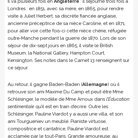
Il va plusieurs fois en
Angleterre
: il séjourne trois fois à
Londres : en 1851, avec sa mère, en 1865, pour rendre
visite à Juliet Herbert, sa discrète fiancée anglaise,
ancienne préceptrice de sa nièce Caroline, et en 1871,
pour aller voir cette fois-ci cette nièce chérie, réfugiée
outre-Manche pendant la guerre de 1870. Lors de son
séjour de dix-sept jours en 1865, il visite le British
Museum, la National Gallery, Hampton Court,
Kensington. Ses notes dans le Carnet 13 renseignent sur
ce séjour.
Au retour, il gagne Baden-Baden (
Allemagne
) où il
retrouve son ami Maxime Du Camp et peut-être Mme
Schlésinger, le modèle de Mme Arnoux dans
l’Éducation
sentimentale
qu’il est en train d’écrire. Outre les
Schlésinger, Pauline Viardot y a aussi une villa, et son
ami Tourgueniev un meublé. Pianiste virtuose,
compositrice et cantatrice, Pauline Viardot est
acclamée par le tout-Paris. Grande amoureuse, au