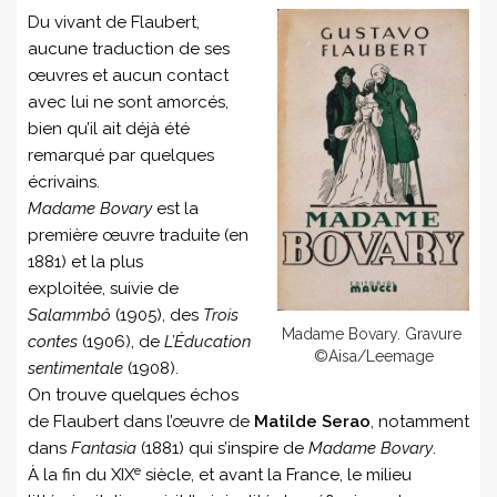
Du vivant de Flaubert,
aucune traduction de ses
œuvres et aucun contact
avec lui ne sont amorcés,
bien qu’il ait déjà été
remarqué par quelques
écrivains.
Madame Bovary
est la
première œuvre traduite (en
1881) et la plus
exploitée, suivie de
Salammbô
(1905), des
Trois
Madame Bovary. Gravure
contes
(1906), de
L’Éducation
©Aisa/Leemage
sentimentale
(1908).
On trouve quelques échos
de Flaubert dans l’œuvre de
Matilde Serao
, notamment
dans
Fantasia
(1881) qui s’inspire de
Madame Bovary
.
e
À la fin du XIX
siècle, et avant la France, le milieu