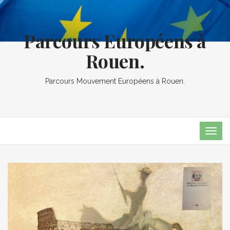
Parcours Européens à
Rouen.
Parcours Mouvement Européens à Rouen.
TOG
NAVI