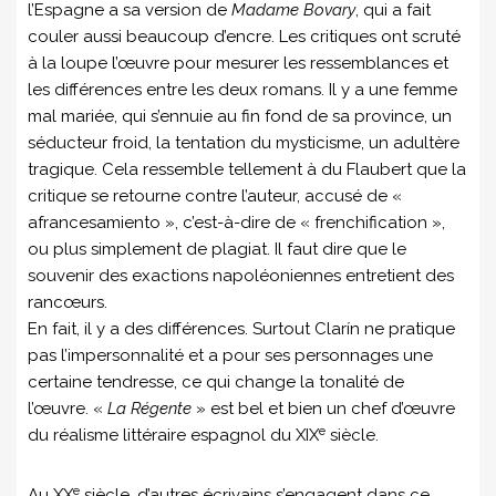
l’Espagne a sa version de
Madame Bovary
, qui a fait
couler aussi beaucoup d’encre. Les critiques ont scruté
à la loupe l’œuvre pour mesurer les ressemblances et
les différences entre les deux romans. Il y a une femme
mal mariée, qui s’ennuie au fin fond de sa province, un
séducteur froid, la tentation du mysticisme, un adultère
tragique. Cela ressemble tellement à du Flaubert que la
critique se retourne contre l’auteur, accusé de «
afrancesamiento », c’est-à-dire de « frenchification »,
ou plus simplement de plagiat. Il faut dire que le
souvenir des exactions napoléoniennes entretient des
rancœurs.
En fait, il y a des différences. Surtout Clarín ne pratique
pas l’impersonnalité et a pour ses personnages une
certaine tendresse, ce qui change la tonalité de
l’œuvre. «
La Régente
» est bel et bien un chef d’œuvre
e
du réalisme littéraire espagnol du XIX
siècle.
e
Au XX
siècle, d’autres écrivains s’engagent dans ce