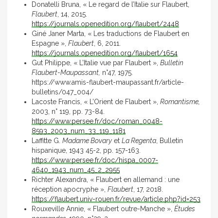
Donatelli Bruna, « Le regard de l’Italie sur Flaubert,
Flaubert
, 14, 2015.
https://journals.openedition.org/flaubert/2448
Giné Janer Marta, « Les traductions de Flaubert en
Espagne »,
Flaubert
, 6, 2011.
https://journals.openedition.org/flaubert/1654
Gut Philippe, « L’Italie vue par Flaubert »,
Bulletin
Flaubert-Maupassant,
n°47, 1975.
https://www.amis-flaubert-maupassant.fr/article-
bulletins/047_004/
Lacoste Francis, « L’Orient de Flaubert »,
Romantisme,
2003, n° 119, pp. 73-84.
https://www.persee.fr/doc/roman_0048-
8593_2003_num_33_119_1181
Laffitte G.
Madame Bovary
et
La Regenta
, Bulletin
hispanique, 1943 45-2, pp. 157-163.
https://www.persee.fr/doc/hispa_0007-
4640_1943_num_45_2_2955
Richter Alexandra, « Flaubert en allemand : une
réception apocryphe »,
Flaubert
, 17, 2018.
https://flaubert.univ-rouen.fr/revue/article.php?id=253
Rouxeville Annie, « Flaubert outre-Manche »,
Études