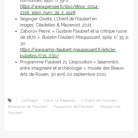
normandes,
1990, n°39-2.
https://www.persee.fr/doc/etnor_0014-
2158_1990_num_39_2_1928
Séginger Gisèle,
L’Orient de Flaubert en
images,
Citadelles & Mazenod, 2021.
Zaborov Pierre, « Gustave Flaubert et la critique russe
de 1870 »,
Bulletin Flaubert
-Maupassant
, 1969, n° 35, p.
30.
https://www.amis-flaubert-maupassant.fr/article-
bulletins/035_030/
Programme Flaubert 21. L’exposition « Salammbô,
entre imaginaire et archéologie », musée des Beaux-
Arts de Rouen, 30 avril-20 septembre 2021.
Carthage
Clarín La Regenta
L'Orient de Flaubert
Réception de Flaubert
Traduction de Flaubert
Voyages de
Flaubert