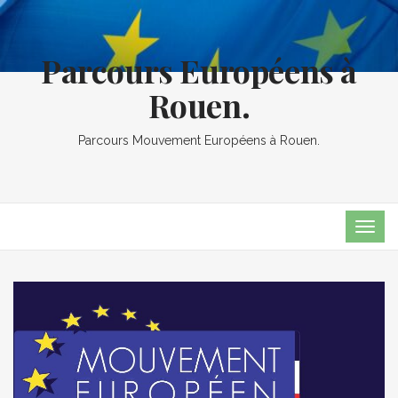
Parcours Européens à
Rouen.
Parcours Mouvement Européens à Rouen.
TOG
NAVI