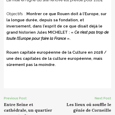
La mise en ligne du site rénové est prévue pour 2024.
Objectifs :
Montrer ce que Rouen doit à l’Europe, sur
la longue durée, depuis sa fondation, et
inversement, dans l’esprit de ce que disait déjà le
grand historien Jules MICHELET : «
Ce n’est pas trop de
toute l’Europe pour faire la France
».
Rouen capitale européenne de la Culture en 2028 /
une des capitales de la culture européenne, mais
sûrement pas la moindre.
Post
Previous Post
Next Post
Entre Seine et
Les lieux où souffle le
navigation
cathédrale, un quartier
génie de Corneille