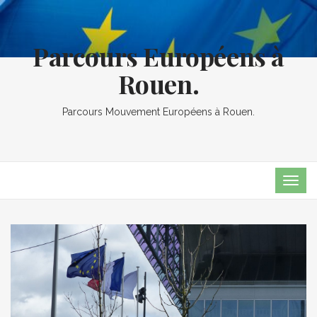
Parcours Européens à
Rouen.
Parcours Mouvement Européens à Rouen.
TOG
NAVI