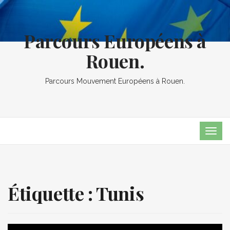
Parcours Européens à
Rouen.
Parcours Mouvement Européens à Rouen.
TOG
NAVI
Étiquette :
Tunis