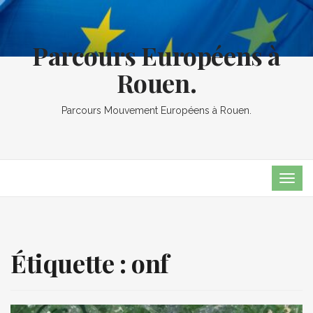
Parcours Européens à
Rouen.
Parcours Mouvement Européens à Rouen.
TOG
NAVI
Étiquette :
onf