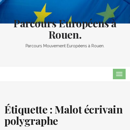
Parcours Européens à
Rouen.
Parcours Mouvement Européens à Rouen.
TOG
NAVI
Étiquette :
Malot écrivain
polygraphe